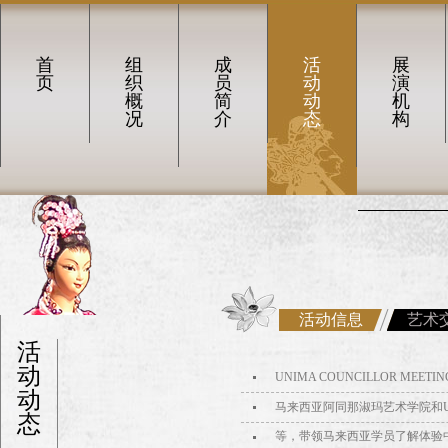
首
组
成
活
展
页
织
员
动
演
概
简
动
机
况
介
态
构
活动信息
艺术
活
动
UNIMA COUNCILLOR MEETING, S
动
马来西亚阿同那淑玛艺术学院和
态
等，带领马来西亚学员了解体验