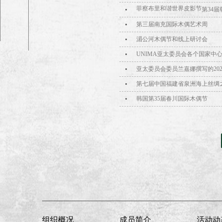
菲察布里和谐世界皮影节
第34
第三届南充国际木偶艺术周
湄公河木偶节和线上研讨会
UNIMA亚太委员会各个国家中
亚太委员会委员兰嘉娜撰写的202
第七届中国福建省泉洲海上丝绸
韩国第35届春川国际木偶节
组织概况
成员简介
活动动