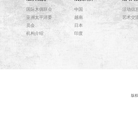
国际木偶联会
中国
活动信
亚洲太平洋委
越南
艺术交
员会
日本
机构介绍
印度
版权