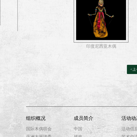
印度尼西亚木偶
<
上
组织概况
成员简介
活动动
国际木偶联会
中国
活动信
亚洲太平洋委
越南
艺术交