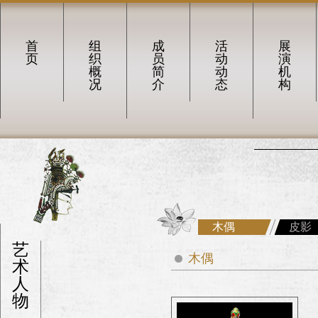
首
组
成
活
展
页
织
员
动
演
概
简
动
机
况
介
态
构
木偶
皮影
艺
木偶
术
人
物