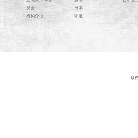
员会
日本
机构介绍
印度
版权